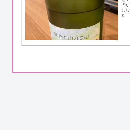
のか
にな
た「