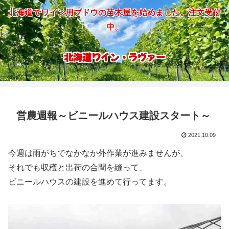
北海道でワイン用ブドウの苗木屋を始めました。注文受付
中。
北海道ワイン・ラヴァー
営農週報～ビニールハウス建設スタート～
2021.10.09
今週は雨がちでなかなか外作業が進みませんが、
それでも収穫と出荷の合間を縫って、
ビニールハウスの建設を進めて行ってます。