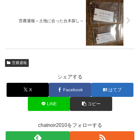
営農週報～土地に合った台木探し～
営農週報
シェアする
X
Facebook
はてブ
LINE
コピー
chatnoir2010をフォローする