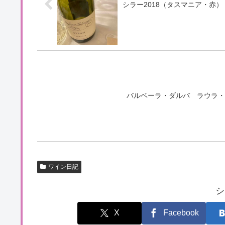
シラー2018（タスマニア・赤）
バルベーラ・ダルバ ラウラ・
ワイン日記
シ
X
Facebook