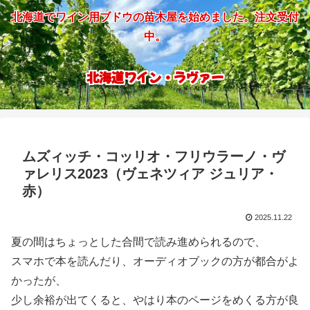
北海道でワイン用ブドウの苗木屋を始めました。注文受付
中。
北海道ワイン・ラヴァー
ムズィッチ・コッリオ・フリウラーノ・ヴ
ァレリス2023（ヴェネツィア ジュリア・
赤）
2025.11.22
夏の間はちょっとした合間で読み進められるので、
スマホで本を読んだり、オーディオブックの方が都合がよ
かったが、
少し余裕が出てくると、やはり本のページをめくる方が良