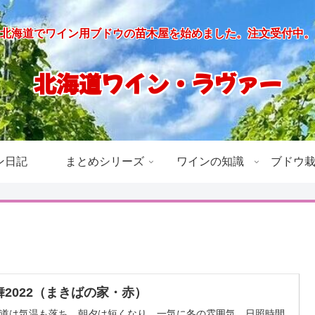
北海道でワイン用ブドウの苗木屋を始めました。注文受付中。
北海道ワイン・ラヴァー
ン日記
まとめシリーズ
ワインの知識
ブドウ
舞2022（まきばの家・赤）
道は気温も落ち、朝夕は短くなり、一気に冬の雰囲気。日照時間