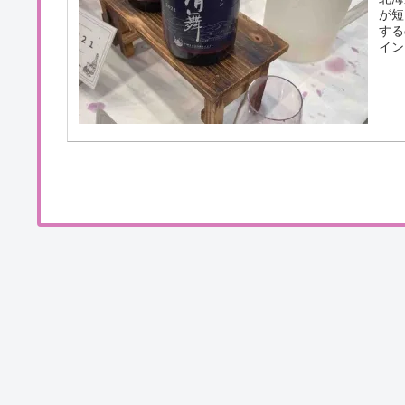
が短
する
イン