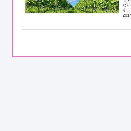
だい
す。
20