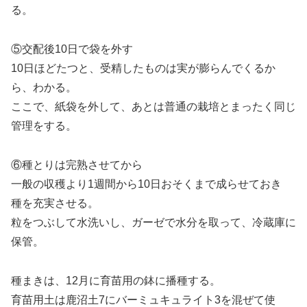
る。
⑤交配後10日で袋を外す
10日ほどたつと、受精したものは実が膨らんでくるか
ら、わかる。
ここで、紙袋を外して、あとは普通の栽培とまったく同じ
管理をする。
⑥種とりは完熟させてから
一般の収穫より1週間から10日おそくまで成らせておき
種を充実させる。
粒をつぶして水洗いし、ガーゼで水分を取って、冷蔵庫に
保管。
種まきは、12月に育苗用の鉢に播種する。
育苗用土は鹿沼土7にバーミュキュライト3を混ぜて使