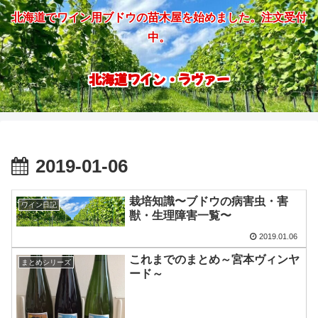
北海道でワイン用ブドウの苗木屋を始めました。注文受付
中。
北海道ワイン・ラヴァー
2019-01-06
栽培知識〜ブドウの病害虫・害
ワイン日記
獣・生理障害一覧〜
2019.01.06
これまでのまとめ～宮本ヴィンヤ
まとめシリーズ
ード～