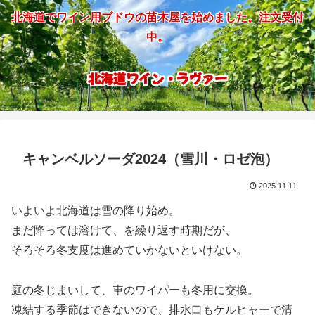
北海道でワイン用ブドウの苗木屋を始めました。注文受付
中。
北海道ワイン・ラヴァー
キャンベルソーダ2024（雪川・ロゼ泡）
2025.11.11
いよいよ北海道は雪の降り始め。
まだ降っては溶けて、を繰り返す時期だが、
そろそろ冬支度は進めていかないといけない。
庭の冬じまいして、車のワイパーも冬用に交換。
凍結する季節はできないので、排水口もケルヒャーで清