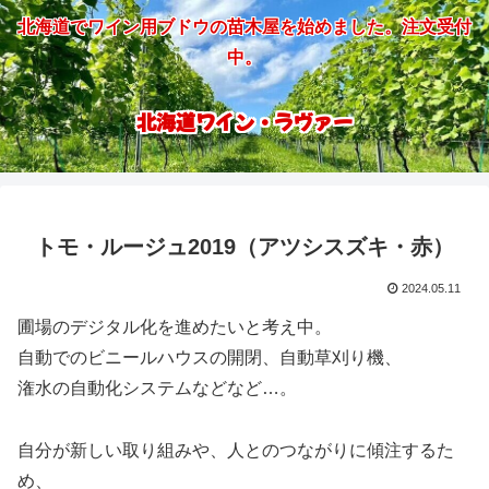
北海道でワイン用ブドウの苗木屋を始めました。注文受付
中。
北海道ワイン・ラヴァー
トモ・ルージュ2019（アツシスズキ・赤）
2024.05.11
圃場のデジタル化を進めたいと考え中。
自動でのビニールハウスの開閉、自動草刈り機、
潅水の自動化システムなどなど…。
自分が新しい取り組みや、人とのつながりに傾注するた
め、