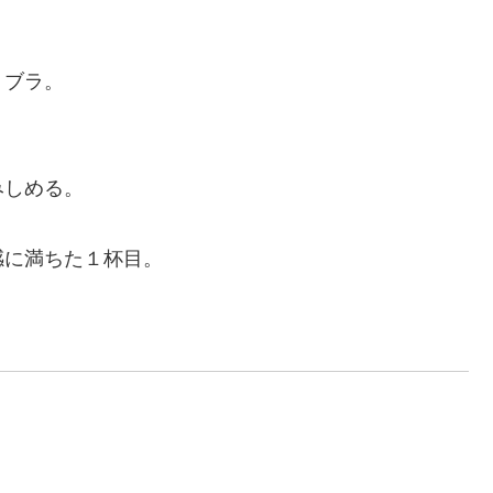
リブラ。
みしめる。
感に満ちた１杯目。