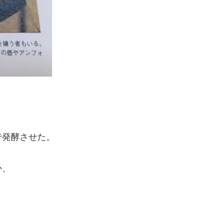
発酵させた。
か、
う