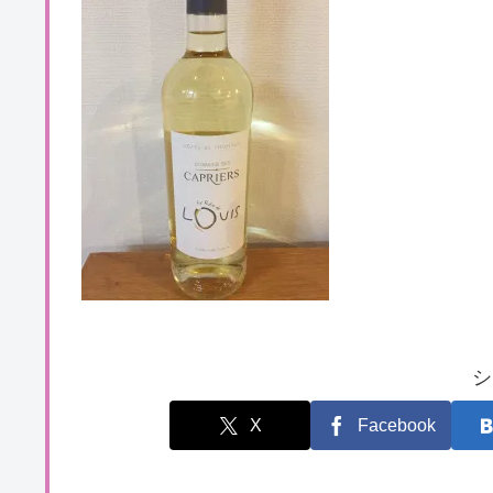
シ
X
Facebook