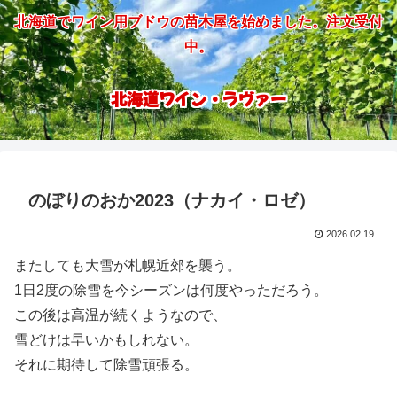
北海道でワイン用ブドウの苗木屋を始めました。注文受付
中。
北海道ワイン・ラヴァー
のぼりのおか2023（ナカイ・ロゼ）
2026.02.19
またしても大雪が札幌近郊を襲う。
1日2度の除雪を今シーズンは何度やっただろう。
この後は高温が続くようなので、
雪どけは早いかもしれない。
それに期待して除雪頑張る。