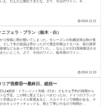
いえ、だんだん慣れてきたな。さて、今日のワイン。キ...
2024.12.21
ィニフェラ・ブラン（栃木・白）
かり投稿に間が開いてしまった。今シーズンの札幌近郊は秋が長
、そして冬の低温は早かったので選定作業はドタバタ。枝の保管
改築などもあって忙殺されていた。。なんとか1日1投稿復活させ
きたいところ。さて、今日のワイン。栃木県のワイン...
2024.12.20
タリア視察⑥〜最終日、総括〜
日は●総括・トランジット失敗（行き）そもそも予約の段階から
トな予定。この時に変えておくべきだったか。ドイツのフランク
ト空港はターミナル変更あると、スカイラインで移動がある。そ
のセキュリティチェックも、割と丁寧にやるので時間か...