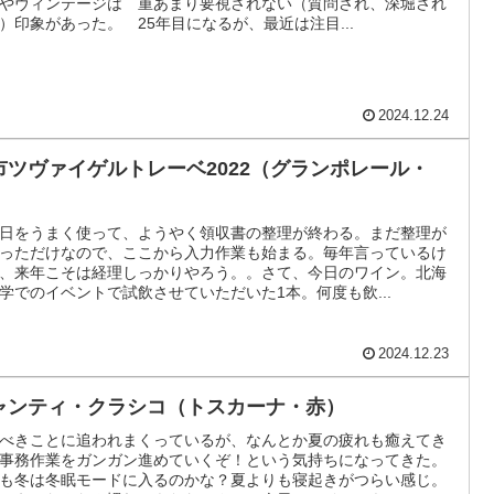
やヴィンテージは 重あまり要視されない（質問され、深堀され
）印象があった。 25年目になるが、最近は注目...
2024.12.24
市ツヴァイゲルトレーベ2022（グランポレール・
）
日をうまく使って、ようやく領収書の整理が終わる。まだ整理が
っただけなので、ここから入力作業も始まる。毎年言っているけ
、来年こそは経理しっかりやろう。。さて、今日のワイン。北海
学でのイベントで試飲させていただいた1本。何度も飲...
2024.12.23
ャンティ・クラシコ（トスカーナ・赤）
べきことに追われまくっているが、なんとか夏の疲れも癒えてき
事務作業をガンガン進めていくぞ！という気持ちになってきた。
も冬は冬眠モードに入るのかな？夏よりも寝起きがつらい感じ。