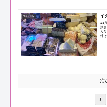
イ
ワイン日記
●3
試食
入り
付け
次
1