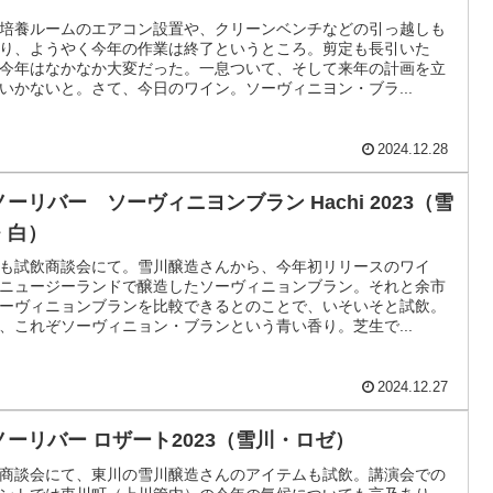
培養ルームのエアコン設置や、クリーンベンチなどの引っ越しも
り、ようやく今年の作業は終了というところ。剪定も長引いた
今年はなかなか大変だった。一息ついて、そして来年の計画を立
いかないと。さて、今日のワイン。ソーヴィニヨン・ブラ...
2024.12.28
ノーリバー ソーヴィニヨンブラン Hachi 2023（雪
・白）
も試飲商談会にて。雪川醸造さんから、今年初リリースのワイ
ニュージーランドで醸造したソーヴィニョンブラン。それと余市
ーヴィニョンブランを比較できるとのことで、いそいそと試飲。
、これぞソーヴィニョン・ブランという青い香り。芝生で...
2024.12.27
ノーリバー ロザート2023（雪川・ロゼ）
商談会にて、東川の雪川醸造さんのアイテムも試飲。講演会での