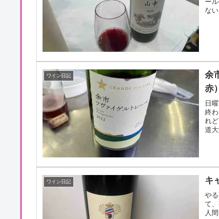
ール
ない
余
ワイン日記
赤
日曜
終わ
れど
道大
キ
ワイン日記
やる
て、
人間