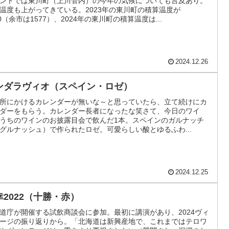
ントでは東川町（上川管内）の今年の気候についても言及あり。
温度も上がってきている。2023年の東川町の積算温度が
30（余市は1577）、2024年の東川町の積算温度は...
2024.12.26
ンダラヴィオ（スペイン・ロゼ）
所にかけるカレンダーが無いな～と思っていたら、立て続けにカ
ダーをもらう。カレンダー長者になったな笑さて、今日のワイ
うちのワインのお披露目会で飲んだ1本。スペインのガルナッチ
グルナッシュ）で作られたロゼ。可愛らしい酸とゆるふわ...
2024.12.25
幸2022（十勝・赤）
道庁が開催する試飲商談会に参加。最初に講演があり、2024ヴィ
ージの振り返りから。「北海道は新興産地で、これまではテロワ