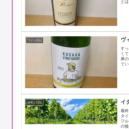
とは
ヴ
ワイン日記
すっ
くて
庫の
てい
イ
ワイン日記
最終
タイ
フル
の後