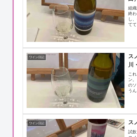
組織
終わ
し、
てて
ス
ワイン日記
川
これ
ン。
のソ
うん
ス
ワイン日記
試飲