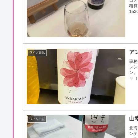
コメ
積算
15
ア
ワイン日記
事務
レン
ン。
ャ（
山
ワイン日記
北海
ンテ