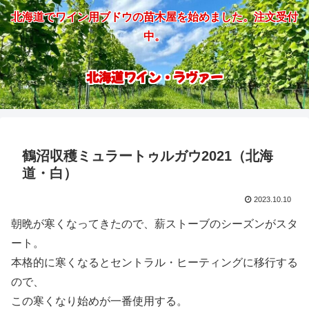
北海道でワイン用ブドウの苗木屋を始めました。注文受付
中。
北海道ワイン・ラヴァー
鶴沼収穫ミュラートゥルガウ2021（北海
道・白）
2023.10.10
朝晩が寒くなってきたので、薪ストーブのシーズンがスタ
ート。
本格的に寒くなるとセントラル・ヒーティングに移行する
ので、
この寒くなり始めが一番使用する。